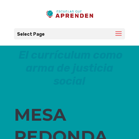
Select Page
El currículum como
arma de justicia
social
MESA
REDONDA